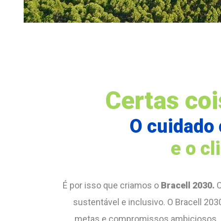
Certas co
O cuidado 
e o c
É por isso que criamos o
Bracell 2030.
C
sustentável e inclusivo. O Bracell 20
metas e compromissos ambiciosos. E