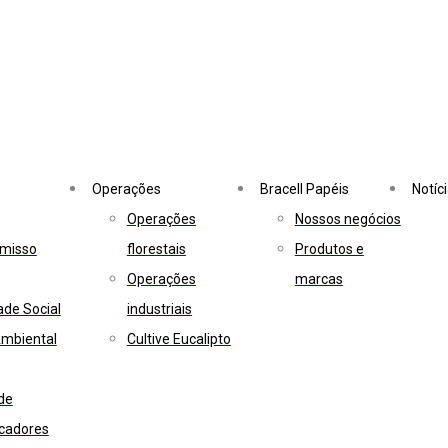
Operações
Bracell Papéis
Notíc
Operações
Nossos negócios
misso
florestais
Produtos e
Operações
marcas
ade Social
industriais
mbiental
Cultive Eucalipto
de
icadores