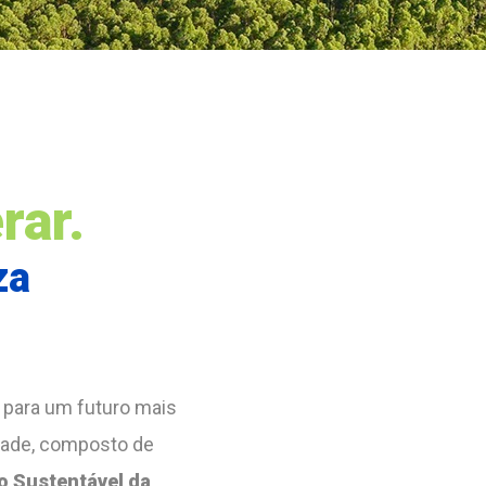
rar.
za
 para um futuro mais
idade, composto de
o Sustentável da