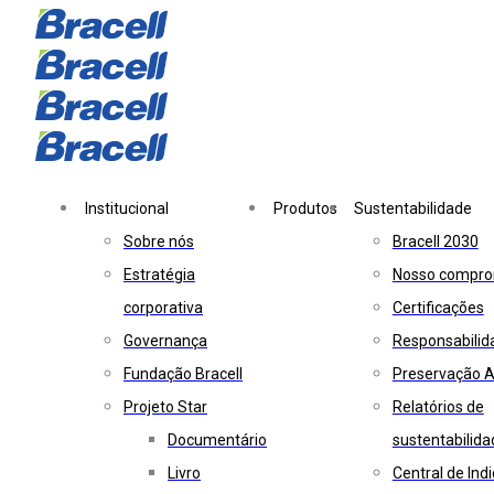
Skip
Skip
links
to
primary
navigation
Skip
to
Institucional
Produtos
Sustentabilidade
content
Sobre nós
Bracell 2030
Estratégia
Nosso compro
corporativa
Certificações
Governança
Responsabilid
Fundação Bracell
Preservação A
Projeto Star
Relatórios de
Documentário
sustentabilida
Livro
Central de Ind