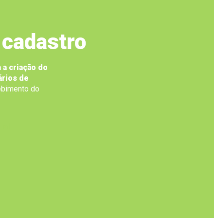
-cadastro
 a criação do
ários de
cebimento do
ual