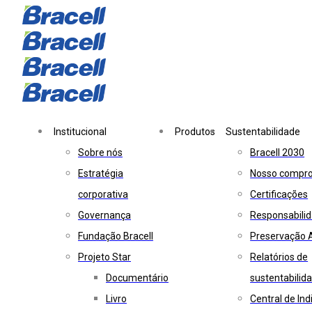
Skip
Skip
links
to
primary
navigation
Skip
to
Institucional
Produtos
Sustentabilidade
content
Sobre nós
Bracell 2030
Estratégia
Nosso compr
corporativa
Certificações
Governança
Responsabilid
Fundação Bracell
Preservação 
Projeto Star
Relatórios de
Documentário
sustentabilid
Livro
Central de In