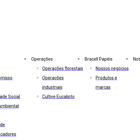
Operações
Bracell Papéis
Not
Operações florestais
Nossos negócios
omisso
Operações
Produtos e
industriais
marcas
ade Social
Cultive Eucalipto
Ambiental
ade
dicadores