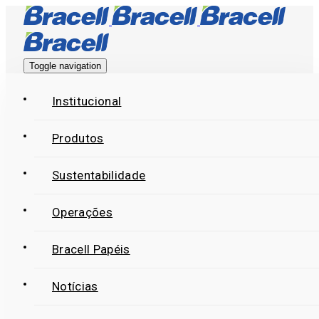
Skip
Skip
links
to
primary
Toggle navigation
navigation
Skip
Institucional
to
Produtos
content
Sustentabilidade
Operações
Bracell Papéis
Notícias