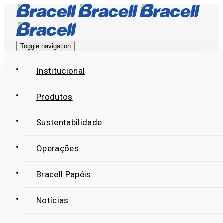
Skip
Skip
links
to
primary
Toggle navigation
navigation
Skip
Institucional
to
Produtos
content
Sustentabilidade
Operações
Bracell Papéis
Notícias