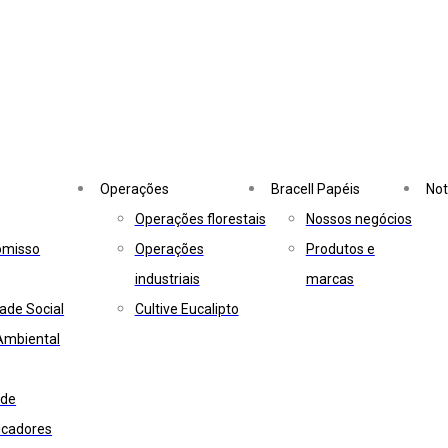
Operações
Bracell Papéis
Not
Operações florestais
Nossos negócios
omisso
Operações
Produtos e
industriais
marcas
ade Social
Cultive Eucalipto
Ambiental
ade
dicadores