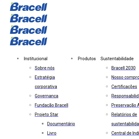
Skip
Skip
links
to
primary
navigation
Skip
to
Institucional
Produtos
Sustentabilidade
content
Sobre nós
Bracell 2030
Estratégia
Nosso compr
corporativa
Certificações
Governança
Responsabilid
Fundação Bracell
Preservação 
Projeto Star
Relatórios de
Documentário
sustentabilid
Livro
Central de In