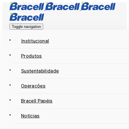
Skip
Skip
links
to
primary
Toggle navigation
navigation
Skip
Institucional
to
Produtos
content
Sustentabilidade
Operações
Bracell Papéis
Notícias