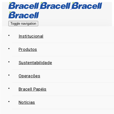
Skip
Skip
links
to
primary
Toggle navigation
navigation
Skip
Institucional
to
Produtos
content
Sustentabilidade
Operações
Bracell Papéis
Notícias