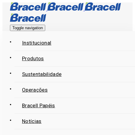
Skip
Skip
links
to
primary
Toggle navigation
navigation
Skip
Institucional
to
Produtos
content
Sustentabilidade
Operações
Bracell Papéis
Notícias