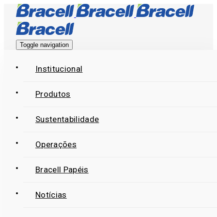
Skip
Skip
links
to
primary
Toggle navigation
navigation
Skip
Institucional
to
Produtos
content
Sustentabilidade
Operações
Bracell Papéis
Notícias