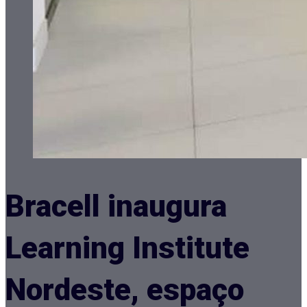
Bracell inaugura
Learning Institute
Nordeste, espaço