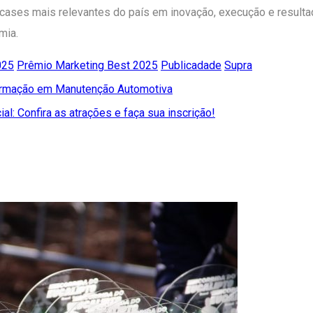
 cases mais relevantes do país em inovação, execução e result
mia.
025
Prêmio Marketing Best 2025
Publicadade
Supra
Formação em Manutenção Automotiva
al: Confira as atrações e faça sua inscrição!