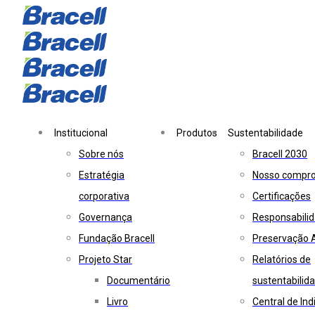
Skip
Skip
links
to
primary
navigation
Skip
to
Institucional
Produtos
Sustentabilidade
content
Sobre nós
Bracell 2030
Estratégia
Nosso compr
corporativa
Certificações
Governança
Responsabilid
Fundação Bracell
Preservação 
Projeto Star
Relatórios de
Documentário
sustentabilid
Livro
Central de In