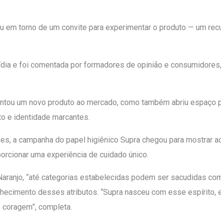
ou em torno de um convite para experimentar o produto — um recu
ídia e foi comentada por formadores de opinião e consumidore
entou um novo produto ao mercado, como também abriu espaço 
o e identidade marcantes.
ves, a campanha do papel higiênico Supra chegou para mostrar 
porcionar uma experiência de cuidado único.
aranjo, “até categorias estabelecidas podem ser sacudidas com
onhecimento desses atributos. “Supra nasceu com esse espírito
e coragem”, completa.