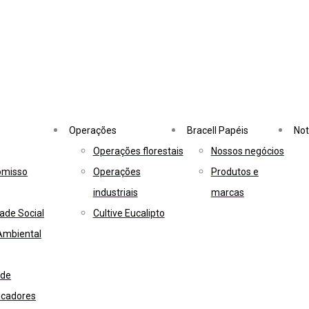
Operações
Bracell Papéis
Not
Operações florestais
Nossos negócios
omisso
Operações
Produtos e
industriais
marcas
ade Social
Cultive Eucalipto
Ambiental
ade
dicadores