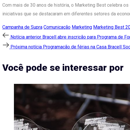
Com mais de 30 anos de história, o Marketing Best celebra os
iniciativas que se destacaram em diferentes setores da econo
Campanha de Supra
Comunicação
Marketing
Marketing Best 2
Post
Notícia
Notícia anterior
Bracell abre inscrição para Programa de 
anterior
Próxima
Próxima notícia
Programação de férias na Casa Bracell Soci
navigation
notícia
Você pode se interessar por