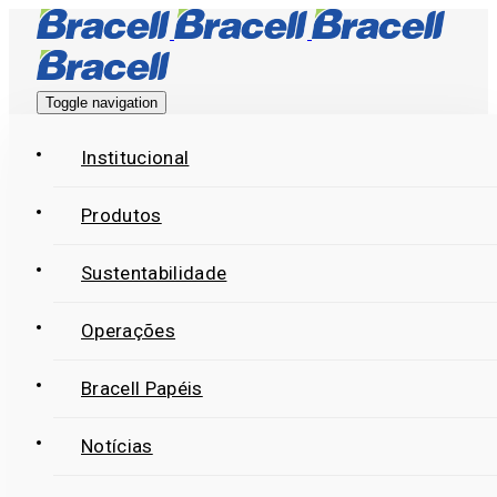
Skip
Skip
links
to
primary
Toggle navigation
navigation
Skip
Institucional
to
Produtos
content
Sustentabilidade
Operações
Bracell Papéis
Notícias