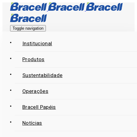
Skip
Skip
links
to
primary
Toggle navigation
navigation
Skip
Institucional
to
Produtos
content
Sustentabilidade
Operações
Bracell Papéis
Notícias