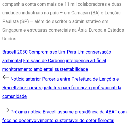
companhia conta com mais de 11 mil colaboradores e duas
unidades industriais no país – em Camaçari (BA) e Lençóis
Paulista (SP) — além de escritório administrativo em
Singapura e estruturas comerciais na Ásia, Europa e Estados
Unidos.
Bracell 2030
Compromisso Um-Para-Um
conservação
ambiental
Emissão de Carbono
inteligência artificial
monitoramento ambiental
sustentabilidade
Post
Notícia
Notícia anterior
Parceria entre Prefeitura de Lençóis e
anterior
Bracell abre cursos gratuitos para formação profissional da
navigation
comunidade
Próxima
Próxima notícia
Bracell assume presidência da ABAF com
notícia
foco no desenvolvimento sustentável do setor florestal