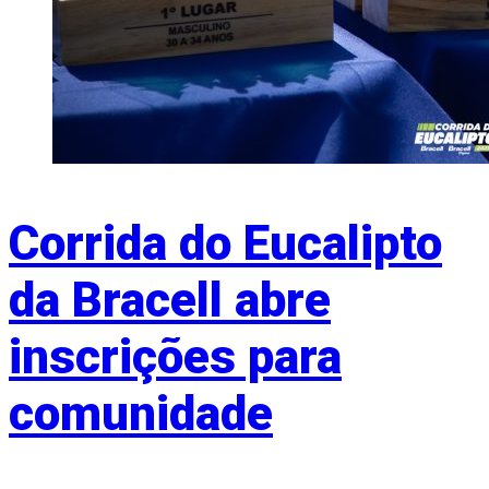
Corrida do Eucalipto
da Bracell abre
inscrições para
comunidade