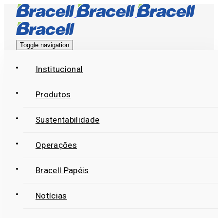
Skip
Skip
links
to
primary
Toggle navigation
navigation
Skip
Institucional
to
Produtos
content
Sustentabilidade
Operações
Bracell Papéis
Notícias